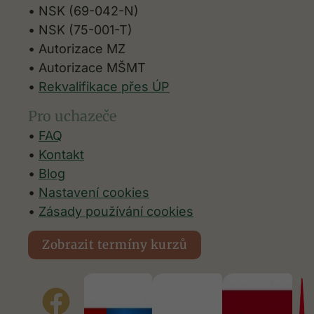
• NSK (69-042-N)
• NSK (75-001-T)
• Autorizace MZ
• Autorizace
MŠMT
•
Rekvalifikace přes ÚP
Pro uchazeče
•
FAQ
•
Kontakt
•
Blog
•
Nastavení cookies
Nezbytné
•
Zásady používání cookies
Tyto
soubory
cookie
Zobrazit termíny kurzů
nejsou
volitelné.
Objevili
Jsou
nezbytné
jste nás