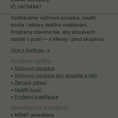
IČ: 04734947
Vzděláváme výživové poradce, health
kouče i lektory dalšího vzdělávání.
Programy stavíme tak, aby absolventi
obstáli v praxi — s klienty i před skupinou.
Více o institutu ->
Studium výživy
•
Výživový poradce
•
Výživový poradce pro dospělé a děti
•
Ženské zdraví
•
Health kouč
•
Profesní kvalifikace
Akreditace a standardy
• MŠMT akreditace