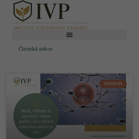
Členská sekce
STUDIUM