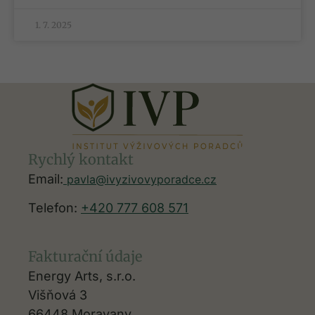
1. 7. 2025
Rychlý kontakt
Email:
pavla@ivyzivovyporadce.cz
Telefon:
+420 777 608 571
Fakturační údaje
Energy Arts, s.r.o.
Višňová 3
66448 Moravany