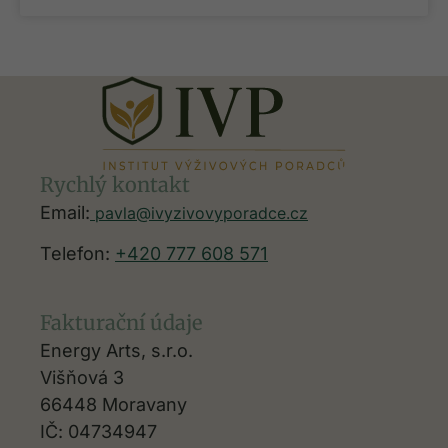
Rychlý kontakt
Email:
pavla@ivyzivovyporadce.cz
Telefon:
+420 777 608 571
Fakturační údaje
Energy Arts, s.r.o.
Višňová 3
66448 Moravany
IČ: 04734947