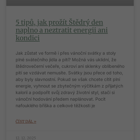
5 tipů, jak prožít Štědrý den
naplno a neztratit energii ani
kondici
Jak zůstat ve formě i přes vánoční svátky a stoly
plné svátečního jídla a pití? Možná vás uklidní, že
štědrovečerní večeře, cukroví ani sklenky oblíbeného
pití se vzdávat nemusíte. Svátky jsou přece od toho,
aby byly slavnostní. Pokud se však chcete cítit plní
energie, vyhnout se zbytečným výčitkám z přijatých
kalorií a podpořit svůj zdravý životní styl, stačí si
vánoční hodování předem naplánovat. Pocit
nafouklého bříška a celkové těžkosti je
ČÍST DÁL »
12. 12. 2025