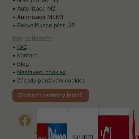
• NSK (75-001-T)
• Autorizace MZ
• Autorizace
MŠMT
•
Rekvalifikace přes ÚP
Pro uchazeče
•
FAQ
•
Kontakt
•
Blog
•
Nastavení cookies
Nezbytné
•
Zásady používání cookies
Tyto
soubory
Zobrazit termíny kurzů
cookie
nejsou
Objevili
volitelné.
Jsou
jste nás
nezbytné
v
pro
médiích
fungování