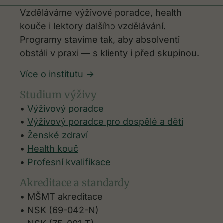
Vzděláváme výživové poradce, health
kouče i lektory dalšího vzdělávání.
Programy stavíme tak, aby absolventi
obstáli v praxi — s klienty i před skupinou.
Více o institutu ->
Studium výživy
•
Výživový poradce
•
Výživový poradce pro dospělé a děti
•
Ženské zdraví
•
Health kouč
•
Profesní kvalifikace
Akreditace a standardy
• MŠMT akreditace
• NSK (69-042-N)