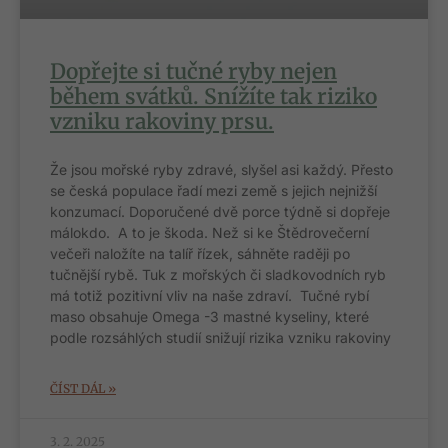
Dopřejte si tučné ryby nejen
během svátků. Snížíte tak riziko
vzniku rakoviny prsu.
Že jsou mořské ryby zdravé, slyšel asi každý. Přesto
se česká populace řadí mezi země s jejich nejnižší
konzumací. Doporučené dvě porce týdně si dopřeje
málokdo. A to je škoda. Než si ke Štědrovečerní
večeři naložíte na talíř řízek, sáhněte raději po
tučnější rybě. Tuk z mořských či sladkovodních ryb
má totiž pozitivní vliv na naše zdraví. Tučné rybí
maso obsahuje Omega -3 mastné kyseliny, které
podle rozsáhlých studií snižují rizika vzniku rakoviny
ČÍST DÁL »
3. 2. 2025