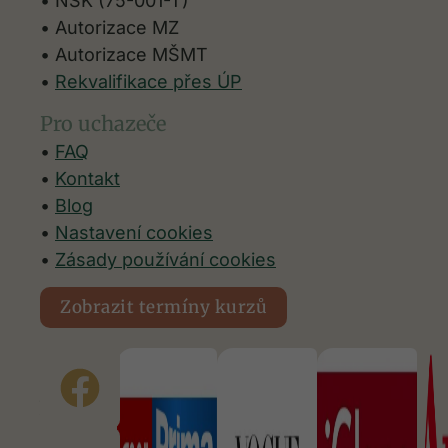
• NSK (75-001-T)
• Autorizace MZ
• Autorizace
MŠMT
•
Rekvalifikace přes ÚP
Pro uchazeče
•
FAQ
•
Kontakt
•
Blog
•
Nastavení cookies
Nezbytné
•
Zásady používání cookies
Tyto
soubory
Zobrazit termíny kurzů
cookie
nejsou
Objevili
volitelné.
Jsou
jste nás
nezbytné
v
pro
médiích
fungování