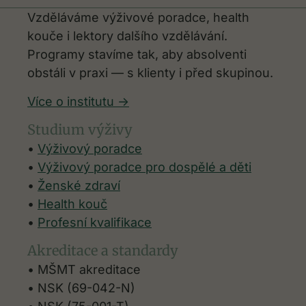
Vzděláváme výživové poradce, health
kouče i lektory dalšího vzdělávání.
Programy stavíme tak, aby absolventi
obstáli v praxi — s klienty i před skupinou.
Více o institutu ->
Studium výživy
•
Výživový poradce
•
Výživový poradce pro dospělé a děti
•
Ženské zdraví
•
Health kouč
•
Profesní kvalifikace
Akreditace a standardy
• MŠMT akreditace
• NSK (69-042-N)