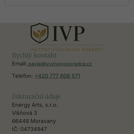
Rychlý kontakt
Email:
pavla@ivyzivovyporadce.cz
Telefon:
+420 777 608 571
Fakturační údaje
Energy Arts, s.r.o.
Višňová 3
66448 Moravany
IČ: 04734947